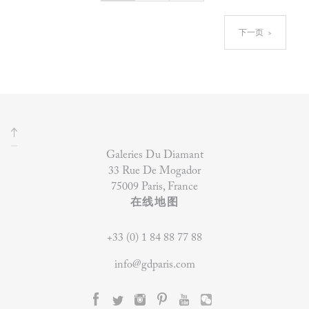
下一页  >
Galeries Du Diamant
33 Rue De Mogador
75009 Paris, France
在线地图
+33 (0) 1 84 88 77 88
info@gdparis.com