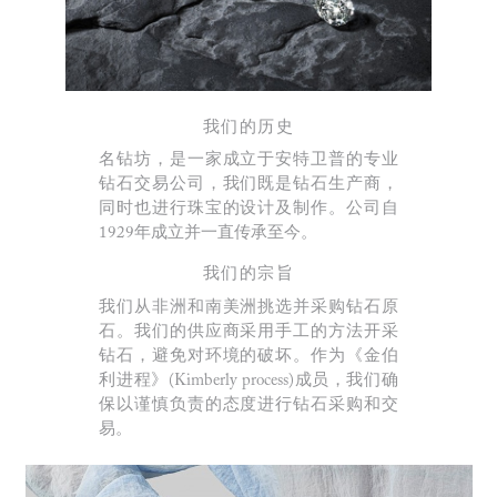
我们的历史
名钻坊，是一家成立于安特卫普的专业
钻石交易公司，我们既是钻石生产商，
同时也进行珠宝的设计及制作。公司自
1929年成立并一直传承至今。
我们的宗旨
我们从非洲和南美洲挑选并采购钻石原
石。我们的供应商采用手工的方法开采
钻石，避免对环境的破坏。作为《金伯
利进程》(Kimberly process)成员，我们确
保以谨慎负责的态度进行钻石采购和交
易。