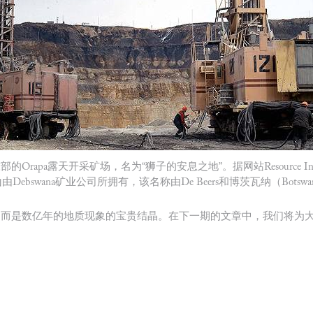
pa露天开采矿场，名为“狮子的安息之地”。据网站Resource Invest
bswana矿业公司所拥有，该名称由De Beers和博茨瓦纳（Botsw
，而是数亿年的地质现象的宝贵结晶。在下一期的文章中，我们将为