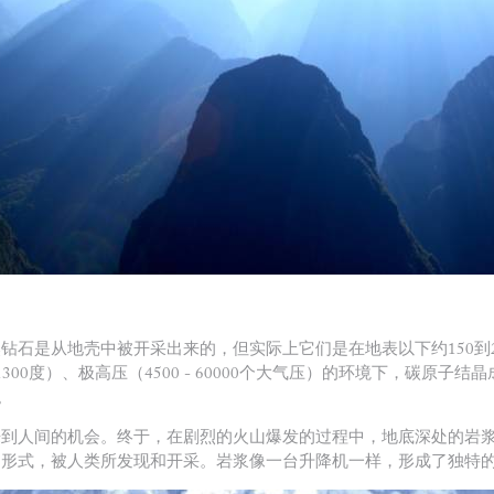
钻石是从地壳中被开采出来的，但实际上它们是在地表以下约150到
300度）、极高压（4500 - 60000个大气压）的环境下，碳原
。
来到人间的机会。终于，在剧烈的火山爆发的过程中，地底深处的岩
）形式，被人类所发现和开采。岩浆像一台升降机一样，形成了独特