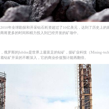
2010年全球勘探和开采钻石耗资超过了10亿美元，达到了历史上
产商将更多的时间和精力投入到已经开发的矿场中。
Jubilee是世界上最富足的钻矿，据矿业科技（Mining-technol
拉，而随着钻矿开采的不断深入，它的商业价值预计能再翻倍。