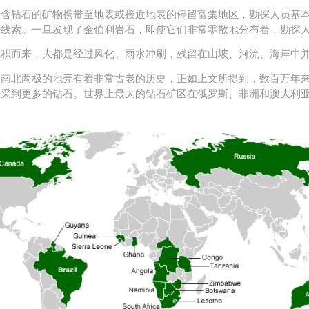
富含钻石的矿物携带至地表或接近地表的停留富集地区，勘探人员基
少线索。一旦发现了金伯利岩石，即使它们非常零散地分布着，勘探
沉积而来，大都是经过风化、雨水冲刷，残留在山坡、河流、海岸中
近南北两极的地壳有着非常古老的历史，正如上文所提到，数百万年
开采到更多的钻石。世界上最大的钻石矿区在俄罗斯、非洲和澳大利